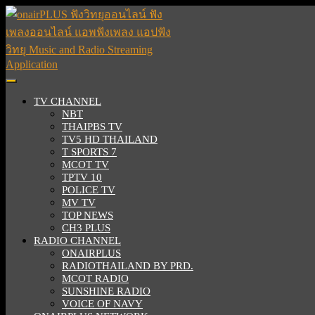
Skip
to
content
Skip
to
content
Open
Button
TV CHANNEL
NBT
THAIPBS TV
TV5 HD THAILAND
T SPORTS 7
MCOT TV
TPTV 10
POLICE TV
MV TV
TOP NEWS
CH3 PLUS
RADIO CHANNEL
ONAIRPLUS
RADIOTHAILAND BY PRD.
MCOT RADIO
SUNSHINE RADIO
VOICE OF NAVY