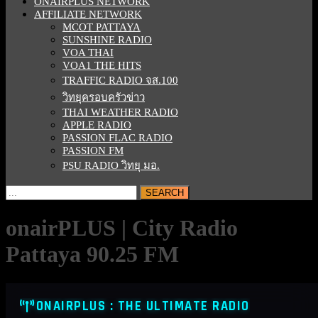
ONAIRPLUS NETWORK
AFFILIATE NETWORK
MCOT PATTAYA
SUNSHINE RADIO
VOA THAI
VOA1 THE HITS
TRAFFIC RADIO จส.100
วิทยุครอบครัวข่าว
THAI WEATHER RADIO
APPLE RADIO
PASSION FLAC RADIO
PASSION FM
PSU RADIO วิทยุ มอ.
CLOSE
Search
BUTTON
for:
onairPLUS | City Radio
Pattaya 90.25 FM