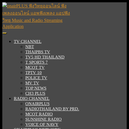
Skip
to
content
Skip
to
content
Open
Button
TV CHANNEL
NBT
THAIPBS TV
TV5 HD THAILAND
T SPORTS 7
MCOT TV
TPTV 10
POLICE TV
MV TV
TOP NEWS
CH3 PLUS
RADIO CHANNEL
ONAIRPLUS
RADIOTHAILAND BY PRD.
MCOT RADIO
SUNSHINE RADIO
VOICE OF NAVY