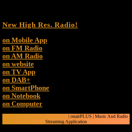
New High Res. Radio!
on Mobile App
on FM Radio
on AM Radio
on website
on TV App
on DAB+
on SmartPhone
on Notebook
on Computer
Audio Podcast WordPress Theme
| onairPLUS | Music And Radio
Streaming Application