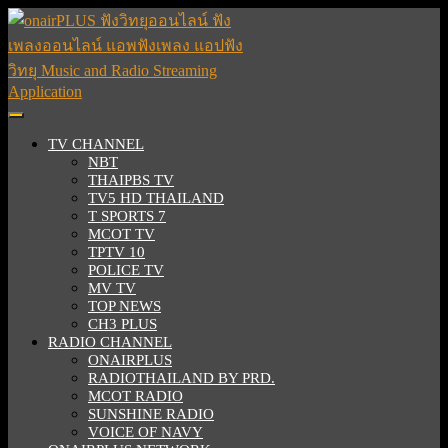
Skip
to
content
Skip
to
content
Open
Button
TV CHANNEL
NBT
THAIPBS TV
TV5 HD THAILAND
T SPORTS 7
MCOT TV
TPTV 10
POLICE TV
MV TV
TOP NEWS
CH3 PLUS
RADIO CHANNEL
ONAIRPLUS
RADIOTHAILAND BY PRD.
MCOT RADIO
SUNSHINE RADIO
VOICE OF NAVY